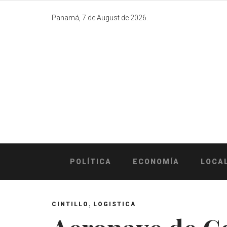
Skip
to
Panamá, 7 de August de 2026.
content
POLÍTICA
ECONOMÍA
LOCA
,
CINTILLO
LOGISTICA