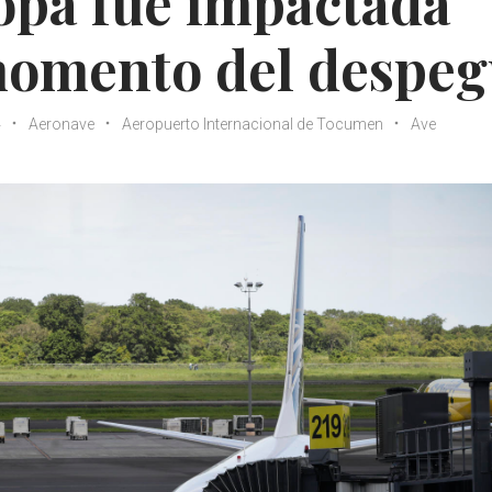
opa fue impactada
 momento del despe
4
Aeronave
Aeropuerto Internacional de Tocumen
Ave