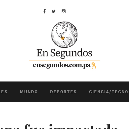
Facebook
Twitter
Instagram
LES
MUNDO
DEPORTES
CIENCIA/TECNO