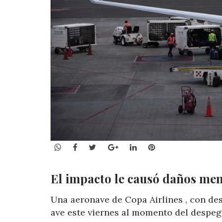
WhatsApp
Facebook
Twitter
Google+
LinkedIn
Pinterest
El impacto le causó daños meno
Una aeronave de Copa Airlines , con de
ave este viernes al momento del despe