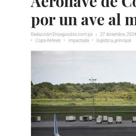
Aeronave de C
por un ave al
Redacción Ensegundos.com.pa
27 diciembre, 202
Copa Airlines
impactada
logistica_principal