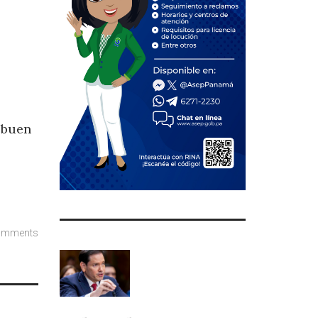
n buen
omments