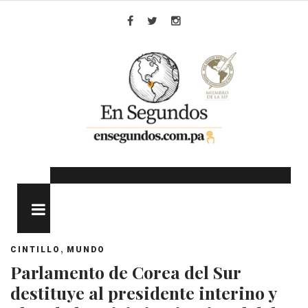
Skip
to
Facebook
Twitter
Instagram
content
MENU
,
CINTILLO
MUNDO
Parlamento de Corea del Sur
destituye al presidente interino y