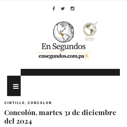
Skip
to
Facebook
Twitter
Instagram
content
MENU
,
CINTILLO
CONCOLON
Concolón, martes 31 de diciembre
del 2024