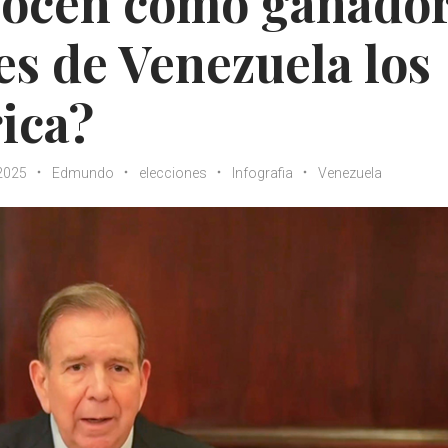
nocen como ganado
es de Venezuela los
ica?
 2025
Edmundo
elecciones
Infografia
Venezuela