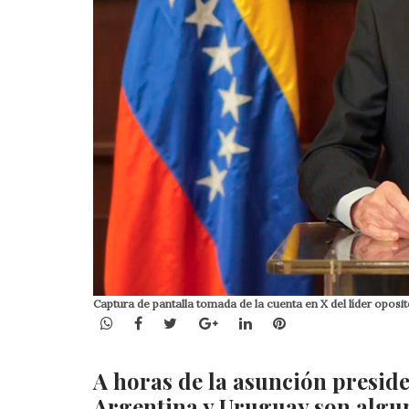
Captura de pantalla tomada de la cuenta en X del líder op
WhatsApp
Facebook
Twitter
Google+
LinkedIn
Pinterest
A horas de la asunción preside
Argentina y Uruguay son algun