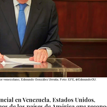
ositor venezolano, Edmundo González Urrutia. Foto: EFE, @EdmundoGU.
ncial en Venezuela, Estados Unidos,
os de los países de América que recon