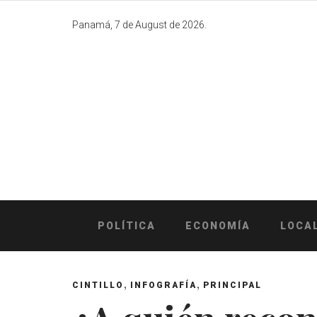
Skip
to
Panamá, 7 de August de 2026.
content
POLÍTICA
ECONOMÍA
LOCA
,
,
CINTILLO
INFOGRAFÍA
PRINCIPAL