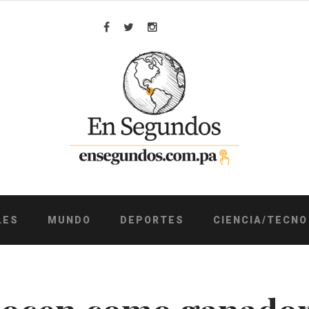
Facebook
Twitter
Instagram
LES
MUNDO
DEPORTES
CIENCIA/TECNO