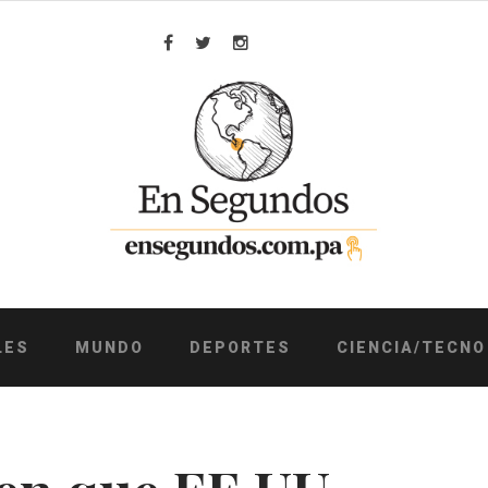
Facebook
Twitter
Instagram
LES
MUNDO
DEPORTES
CIENCIA/TECNO