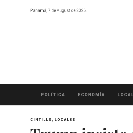
Skip
to
Panamá, 7 de August de 2026.
content
POLÍTICA
ECONOMÍA
LOCA
,
CINTILLO
LOCALES