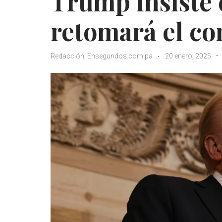
Trump insiste
retomará el co
Redacción, Ensegundos.com.pa
20 enero, 2025