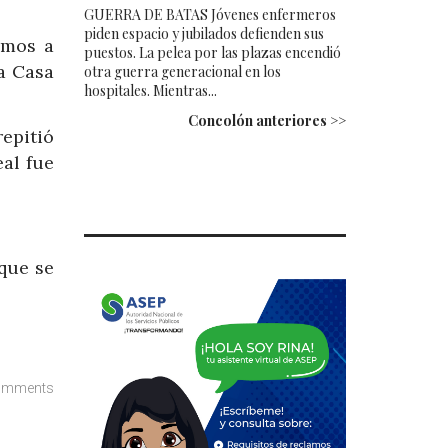
GUERRA DE BATAS Jóvenes enfermeros
piden espacio y jubilados defienden sus
amos a
puestos. La pelea por las plazas encendió
la Casa
otra guerra generacional en los
hospitales. Mientras...
Concolón anteriores >>
epitió
eal fue
que se
omments