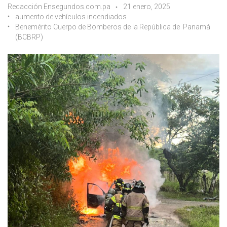
Redacción Ensegundos.com.pa
21 enero, 2025
aumento de vehículos incendiados
Benemérito Cuerpo de Bomberos de la República de Panamá
(BCBRP)