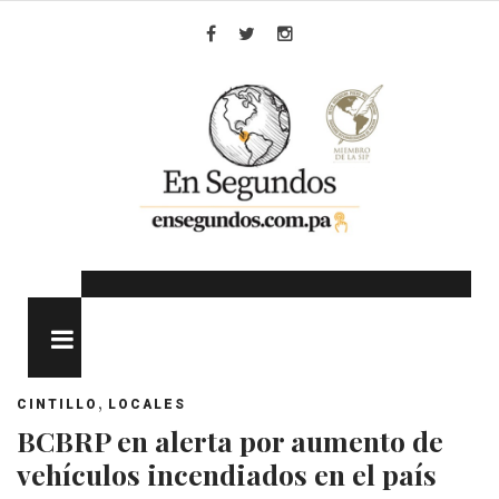
Skip
to
Facebook
Twitter
Instagram
content
MENU
,
CINTILLO
LOCALES
BCBRP en alerta por aumento de
vehículos incendiados en el país