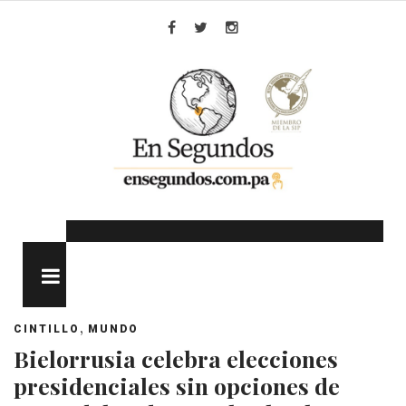
Skip
to
Facebook
Twitter
Instagram
content
MENU
,
CINTILLO
MUNDO
Bielorrusia celebra elecciones
presidenciales sin opciones de