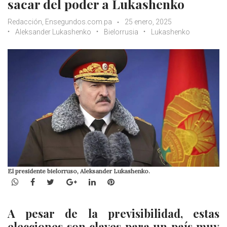
sacar del poder a Lukashenko
Redacción, Ensegundos.com.pa
25 enero, 2025
Aleksander Lukashenko
Bielorrusia
Lukashenko
El presidente bielorruso, Aleksander Lukashenko.
WhatsApp
Facebook
Twitter
Google+
LinkedIn
Pinterest
A pesar de la previsibilidad, estas
elecciones son claves para un país muy