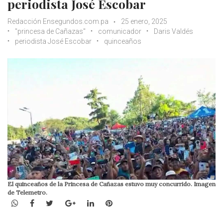
periodista José Escobar
Redacción Ensegundos.com.pa
25 enero, 2025
"princesa de Cañazas"
comunicador
Daris Valdés
periodista José Escobar
quinceaños
El quinceaños de la Princesa de Cañazas estuvo muy concurrido. Imagen
de Telemetro.
WhatsApp
Facebook
Twitter
Google+
LinkedIn
Pinterest