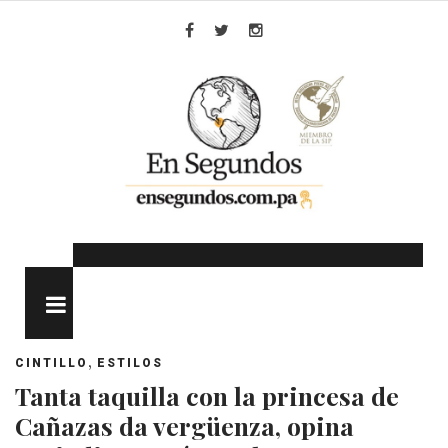
Skip
to
Facebook
Twitter
Instagram
content
MENU
,
CINTILLO
ESTILOS
Tanta taquilla con la princesa de
Cañazas da vergüenza, opina