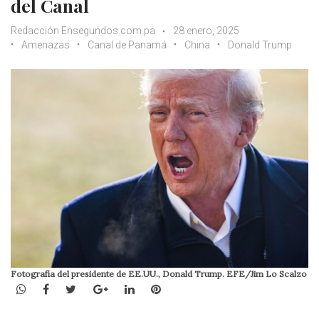
del Canal
Redacción Ensegundos.com.pa
28 enero, 2025
Amenazas
Canal de Panamá
China
Donald Trump
Fotografía del presidente de EE.UU., Donald Trump. EFE/Jim Lo Scalzo
WhatsApp
Facebook
Twitter
Google+
LinkedIn
Pinterest