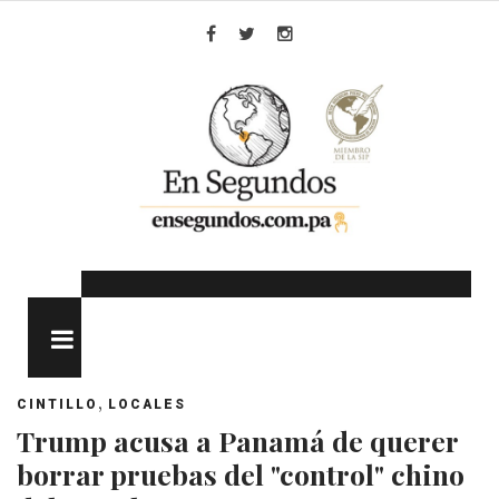
Skip
to
Facebook
Twitter
Instagram
content
MENU
,
CINTILLO
LOCALES
Trump acusa a Panamá de querer
borrar pruebas del "control" chino