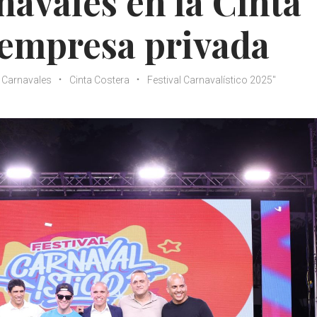
avales en la Cinta
 empresa privada
Carnavales
Cinta Costera
Festival Carnavalístico 2025"