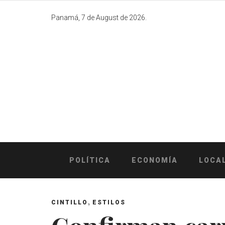
Skip
to
Panamá, 7 de August de 2026.
content
POLÍTICA
ECONOMÍA
LOCA
,
CINTILLO
ESTILOS