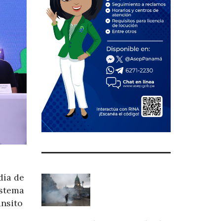
día de
istema
ánsito