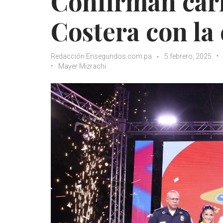
Confirman carn
Costera con la
Redacción Ensegundos.com.pa
5 febrero, 2025
Mayer Mizrachi