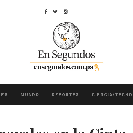
Facebook
Twitter
Instagram
LES
MUNDO
DEPORTES
CIENCIA/TECNO