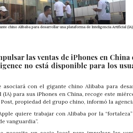
e chino Alibaba para desarrollar una plataforma de Inteligencia Artificial (IA)
impulsar las ventas de iPhones en China
ligence no está disponible para los usu
 asociará con el gigante chino Alibaba para desar
l (IA) para sus iPhones en China, recoge este miérc
ost, propiedad del grupo chino, informó la agenci
Apple quiere trabajar con Alibaba por la “fortaleza
de vanguardia”.
se necesita un socio local para impulsar las ven