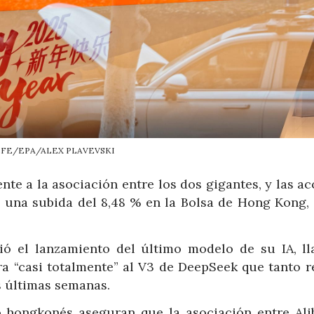
EFE/EPA/ALEX PLAVEVSKI
te a la asociación entre los dos gigantes, y las a
n una subida del 8,48 % en la Bolsa de Hong Kong,
ió el lanzamiento del último modelo de su IA, l
a “casi totalmente” al V3 de DeepSeek que tanto r
s últimas semanas.
o hongkonés aseguran que la asociación entre Ali