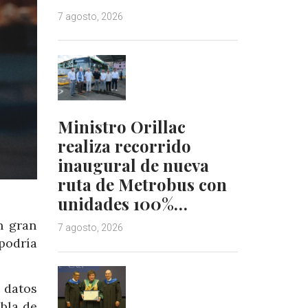
7 agosto, 2026
Ministro Orillac
realiza recorrido
inaugural de nueva
ruta de Metrobus con
unidades 100%…
n gran
7 agosto, 2026
 podría
 datos
abla de