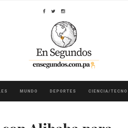
Facebook
Twitter
Instagram
LES
MUNDO
DEPORTES
CIENCIA/TECNO