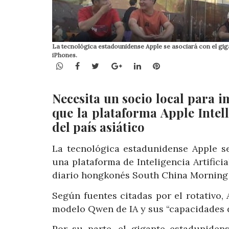
La tecnológica estadounidense Apple se asociará con el gigant
iPhones.
WhatsApp
Facebook
Twitter
Google+
LinkedIn
Pinterest
Necesita un socio local para 
que la plataforma Apple Intel
del país asiático
La tecnológica estadunidense Apple se
una plataforma de Inteligencia Artificia
diario hongkonés South China Morning P
Según fuentes citadas por el rotativo, 
modelo Qwen de IA y sus “capacidades 
Por su parte, el gigante estaduniden