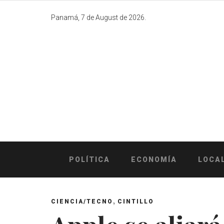
Skip
to
Panamá, 7 de August de 2026.
content
POLÍTICA
ECONOMÍA
LOCA
,
CIENCIA/TECNO
CINTILLO