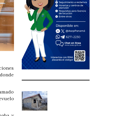
cciones
 donde
lamado
evuelo
baba y