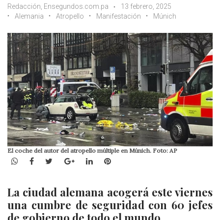
Redacción, Ensegundos.com.pa
13 febrero, 2025
Alemania
Atropello
Manifestación
Múnich
El coche del autor del atropello múltiple en Múnich. Foto: AP
WhatsApp
Facebook
Twitter
Google+
LinkedIn
Pinterest
La ciudad alemana acogerá este viernes
una cumbre de seguridad con 60 jefes
de gobierno de todo el mundo