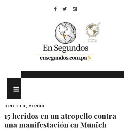
Skip
to
Facebook
Twitter
Instagram
content
MENU
,
CINTILLO
MUNDO
15 heridos en un atropello contra
una manifestación en Munich