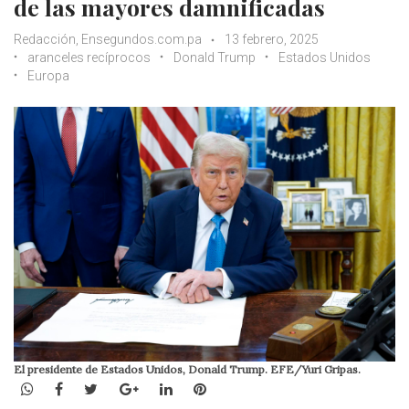
de las mayores damnificadas
Redacción, Ensegundos.com.pa
13 febrero, 2025
aranceles recíprocos
Donald Trump
Estados Unidos
Europa
El presidente de Estados Unidos, Donald Trump. EFE/Yuri Gripas.
WhatsApp
Facebook
Twitter
Google+
LinkedIn
Pinterest