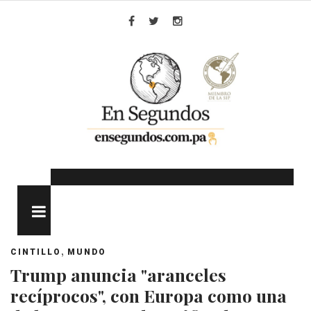
Skip
to
Facebook
Twitter
Instagram
content
MENU
,
CINTILLO
MUNDO
Trump anuncia "aranceles
recíprocos", con Europa como una