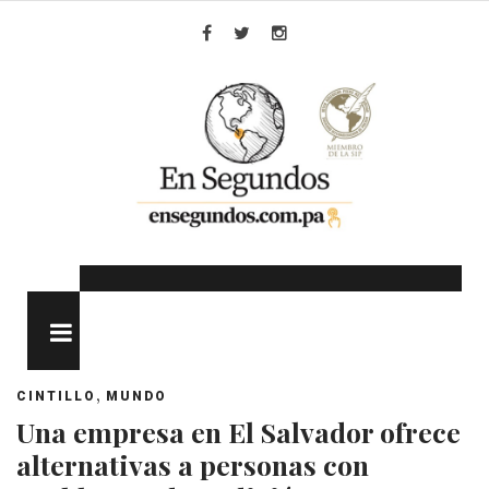
Skip
to
Facebook
Twitter
Instagram
content
MENU
,
CINTILLO
MUNDO
Una empresa en El Salvador ofrece
alternativas a personas con