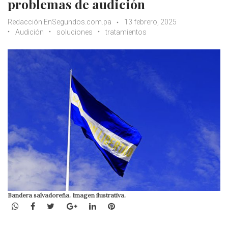
problemas de audición
Redacción EnSegundos.com.pa
13 febrero, 2025
Audición
soluciones
tratamientos
Bandera salvadoreña. Imagen ilustrativa.
WhatsApp
Facebook
Twitter
Google+
LinkedIn
Pinterest