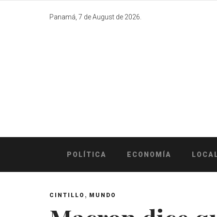
Skip
to
Panamá, 7 de August de 2026.
content
POLÍTICA
ECONOMÍA
LOCA
,
CINTILLO
MUNDO