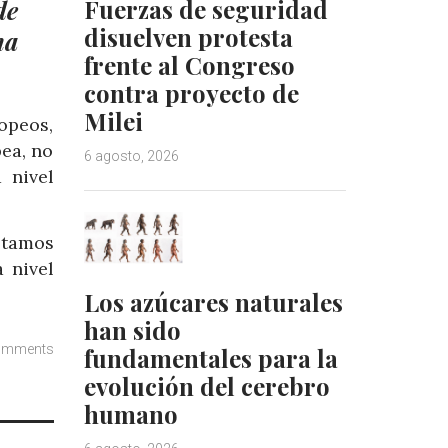
Fuerzas de seguridad
de
disuelven protesta
ha
frente al Congreso
contra proyecto de
Milei
opeos,
ea, no
6 agosto, 2026
 nivel
estamos
 nivel
Los azúcares naturales
han sido
omments
fundamentales para la
evolución del cerebro
humano