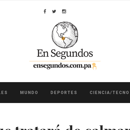
Facebook
Twitter
Instagram
LES
MUNDO
DEPORTES
CIENCIA/TECNO