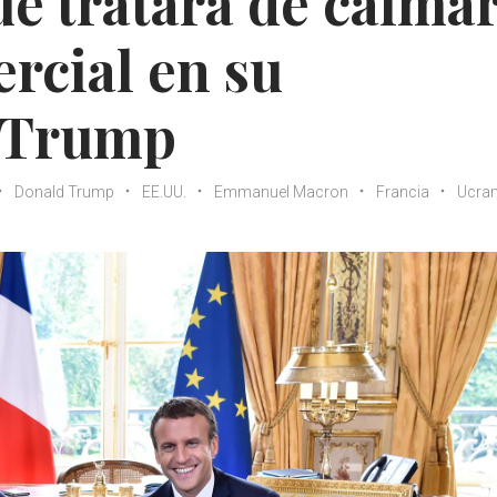
e tratará de calma
ercial en su
 Trump
Donald Trump
EE.UU.
Emmanuel Macron
Francia
Ucran