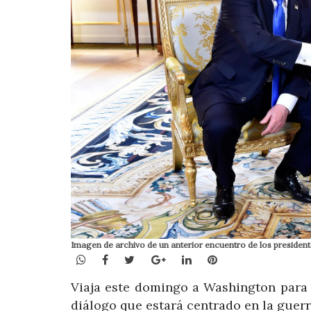
Imagen de archivo de un anterior encuentro de los preside
WhatsApp
Facebook
Twitter
Google+
LinkedIn
Pinterest
Viaja este domingo a Washington para 
diálogo que estará centrado en la guer