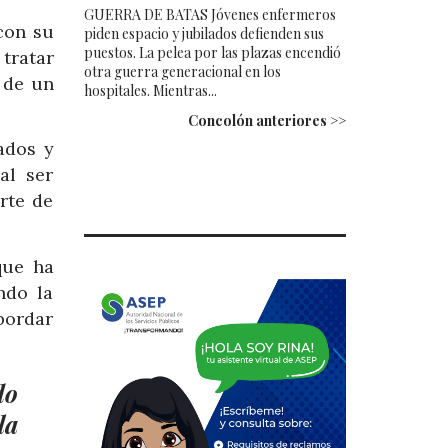
GUERRA DE BATAS Jóvenes enfermeros
con su
piden espacio y jubilados defienden sus
puestos. La pelea por las plazas encendió
tratar
otra guerra generacional en los
 de un
hospitales. Mientras...
Concolón anteriores >>
ados y
al ser
rte de
que ha
ndo la
bordar
do
la