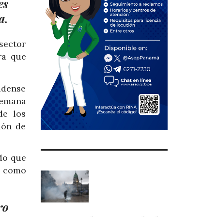
es
a.
 sector
ra que
idense
semana
de los
ión de
do que
, como
ro