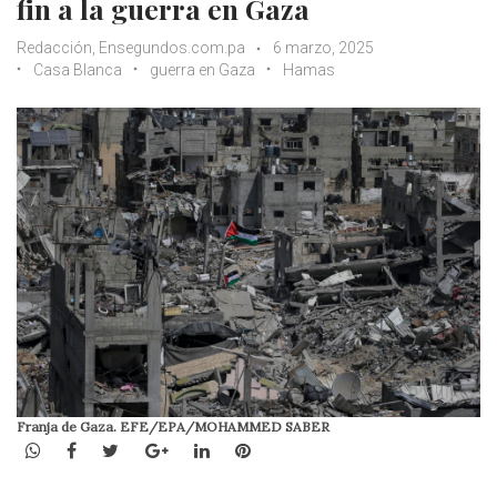
fin a la guerra en Gaza
Redacción, Ensegundos.com.pa
6 marzo, 2025
Casa Blanca
guerra en Gaza
Hamas
Franja de Gaza. EFE/EPA/MOHAMMED SABER
WhatsApp
Facebook
Twitter
Google+
LinkedIn
Pinterest