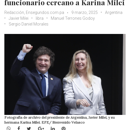
funcionario cercano a Karina Milei
Redacción, Ensegundos.com.pa
9 marzo, 2025
Argentina
Javier Milei
libra
Manuel Terrones Godoy
Sergio Daniel Morales
Fotografía de archivo del presidente de Argentina, Javier Milei, y su
hermana Karina Milei. EFE/ Bienvenido Velasco
WhatsApp
Facebook
Twitter
Google+
LinkedIn
Pinterest