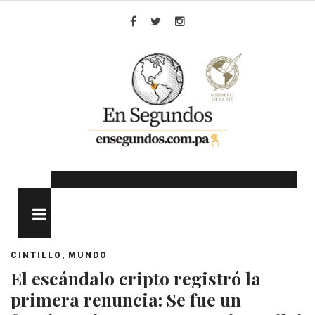
Skip
to
Facebook
Twitter
Instagram
content
MENU
,
CINTILLO
MUNDO
El escándalo cripto registró la
primera renuncia: Se fue un