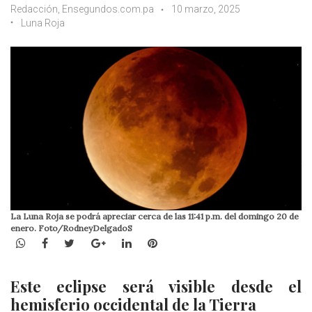
Redacción, Ensegundos.com.pa
10 marzo, 2025
Luna Roja
La Luna Roja se podrá apreciar cerca de las 11:41 p.m. del domingo 20 de
enero. Foto/RodneyDelgadoS
WhatsApp
Facebook
Twitter
Google+
LinkedIn
Pinterest
Este eclipse será visible desde el
hemisferio occidental de la Tierra