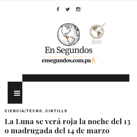
Skip
to
Facebook
Twitter
Instagram
content
MENU
,
CIENCIA/TECNO
CINTILLO
La Luna se verá roja la noche del 13
o madrugada del 14 de marzo