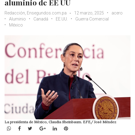
aluminio de EE UU
Redacción, Ensegundos.com.pa
12 marzo, 2025
acero
Aluminio
Canadá
EE.UU.
Guerra Comercial
México
La presidenta de México, Claudia Sheinbaum. EFE/ José Méndez
WhatsApp
Facebook
Twitter
Google+
LinkedIn
Pinterest