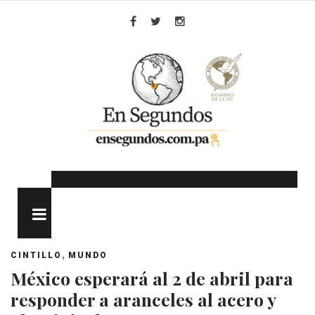
Skip
to
Facebook
Twitter
Instagram
content
MENU
,
CINTILLO
MUNDO
México esperará al 2 de abril para
responder a aranceles al acero y