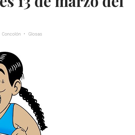
es 13 de marzo del
Concolón
Glosas