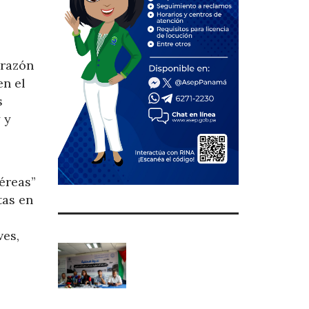
 razón
en el
s
 y
aéreas”
tas en
ves,