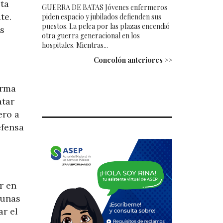
sta
GUERRA DE BATAS Jóvenes enfermeros
te.
piden espacio y jubilados defienden sus
puestos. La pelea por las plazas encendió
es
otra guerra generacional en los
hospitales. Mientras...
Concolón anteriores >>
orma
atar
ero a
efensa
r en
 unas
ar el