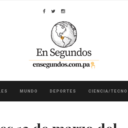
Facebook
Twitter
Instagram
LES
MUNDO
DEPORTES
CIENCIA/TECNO