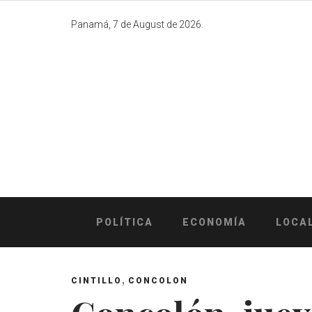
Skip
to
Panamá, 7 de August de 2026.
content
POLÍTICA
ECONOMÍA
LOCA
,
CINTILLO
CONCOLON