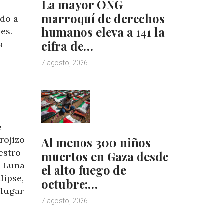
La mayor ONG
marroquí de derechos
ido a
humanos eleva a 141 la
es.
cifra de…
a
7 agosto, 2026
e
rojizo
Al menos 300 niños
estro
muertos en Gaza desde
a Luna
el alto fuego de
lipse,
octubre:…
 lugar
7 agosto, 2026