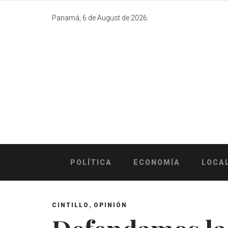
Skip
to
Panamá, 6 de August de 2026.
content
POLÍTICA
ECONOMÍA
LOCA
,
CINTILLO
OPINIÓN