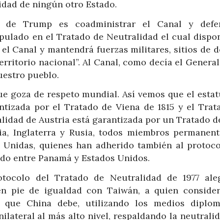
idad de ningún otro Estado.
 de Trump es coadministrar el Canal y defe
ipulado en el Tratado de Neutralidad el cual dispo
el Canal y mantendrá fuerzas militares, sitios de d
territorio nacional”. Al Canal, como decía el Gener
nuestro pueblo.
que goza de respeto mundial. Así vemos que el estat
antizada por el Tratado de Viena de 1815 y el Trat
ralidad de Austria está garantizada por un Tratado d
ia, Inglaterra y Rusia, todos miembros permanent
 Unidas, quienes han adherido también al protoco
ado entre Panamá y Estados Unidos.
tocolo del Tratado de Neutralidad de 1977 ale
n pie de igualdad con Taiwán, a quien conside
n que China debe, utilizando los medios diplom
lateral al más alto nivel, respaldando la neutrali