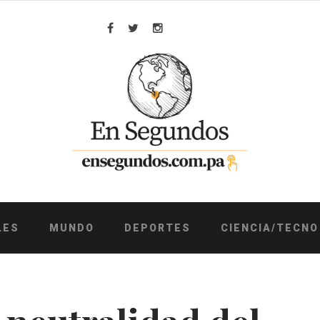
Facebook
Twitter
Instagram
LES
MUNDO
DEPORTES
CIENCIA/TECNO