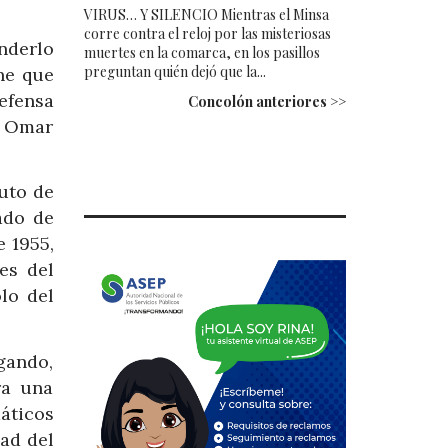
VIRUS… Y SILENCIO Mientras el Minsa
corre contra el reloj por las misteriosas
nderlo
muertes en la comarca, en los pasillos
preguntan quién dejó que la...
ne que
efensa
Concolón anteriores >>
al Omar
uto de
ado de
e 1955,
es del
lo del
gando,
ra una
áticos
dad del