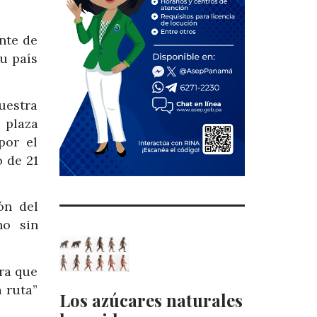
nte de
u país
uestra
 plaza
por el
 de 21
ón del
ho sin
ara que
 ruta”
Los azúcares naturales