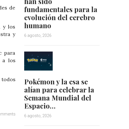
han sido
des de
fundamentales para la
evolución del cerebro
humano
 y los
stra y
6 agosto, 2026
c para
 a los
a todos
Pokémon y la esa se
alían para celebrar la
Semana Mundial del
Espacio…
omments
6 agosto, 2026