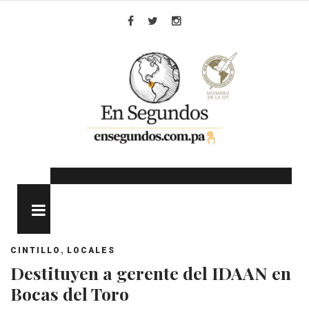
Skip
to
Facebook
Twitter
Instagram
content
MENU
,
CINTILLO
LOCALES
Destituyen a gerente del IDAAN en
Bocas del Toro