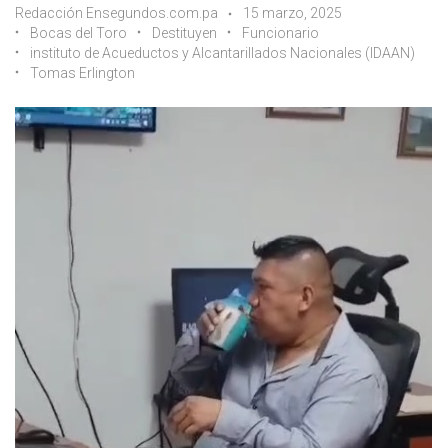
Redacción Ensegundos.com.pa
15 marzo, 2025
Bocas del Toro
Destituyen
Funcionario
instituto de Acueductos y Alcantarillados Nacionales (IDAAN)
Tomas Erlington