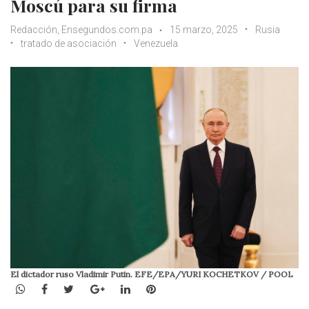
Moscú para su firma
Redacción, Ensegundos.com.pa
15 marzo, 2025
Rusia
tratado de asociación
Venezuela
El dictador ruso Vladimir Putin. EFE/EPA/YURI KOCHETKOV / POOL
WhatsApp
Facebook
Twitter
Google+
LinkedIn
Pinterest