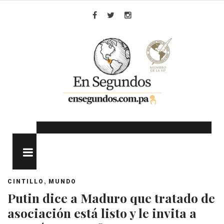
Skip
to
Facebook
Twitter
Instagram
content
MENU
,
CINTILLO
MUNDO
Putin dice a Maduro que tratado de
asociación está listo y le invita a