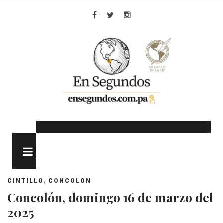
Skip
to
Facebook
Twitter
Instagram
content
MENU
,
CINTILLO
CONCOLON
Concolón, domingo 16 de marzo del
2025