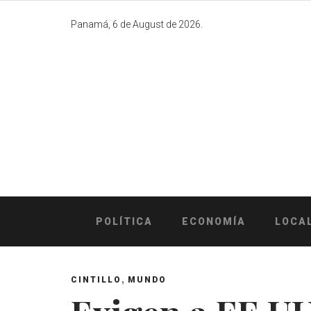
Skip
to
Panamá, 6 de August de 2026.
content
POLÍTICA
ECONOMÍA
LOCA
,
CINTILLO
MUNDO