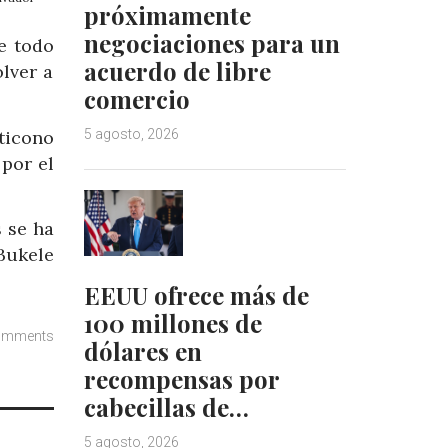
próximamente
negociaciones para un
e todo
acuerdo de libre
olver a
comercio
ticono
5 agosto, 2026
 por el
 se ha
Bukele
EEUU ofrece más de
100 millones de
omments
dólares en
recompensas por
cabecillas de…
5 agosto, 2026