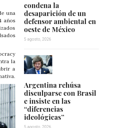
condena la
desaparición de un
de una
defensor ambiental en
4 años
izados
oeste de México
lsados
5 agosto, 2026
ocracy
tra la
brir a
ativa.
Argentina rehúsa
disculparse con Brasil
e insiste en las
“diferencias
ideológicas”
5 agosto, 2026