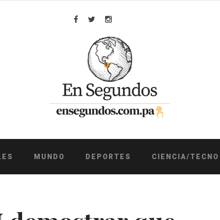
Facebook
Twitter
Instagram
LES
MUNDO
DEPORTES
CIENCIA/TECNO