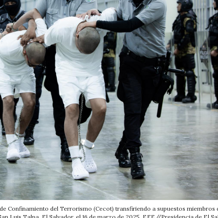
 de Confinamiento del Terrorismo (Cecot) transfiriendo a supuestos miembros 
an Luis Talpa, El Salvador, el 16 de marzo de 2025. EFE//Presidencia de El Sa