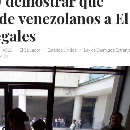
U demostrar que
de venezolanos a El
egales
ACLU
El Salvador
Estados Unidos
Ley de Enemigos Extranj
viles