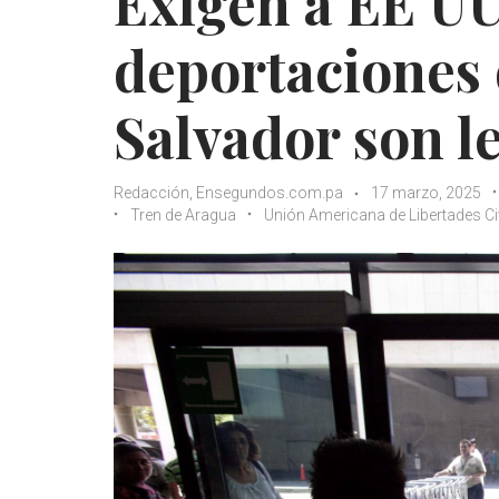
Exigen a EE U
deportaciones 
Salvador son l
Redacción, Ensegundos.com.pa
17 marzo, 2025
Tren de Aragua
Unión Americana de Libertades Ci