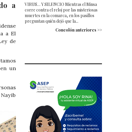
ido a
VIRUS… Y SILENCIO Mientras el Minsa
corre contra el reloj por las misteriosas
muertes en la comarca, en los pasillos
preguntan quién dejó que la...
idense
Concolón anteriores >>
a a El
Ley de
stamos
 en un
rsonas
 Nayib