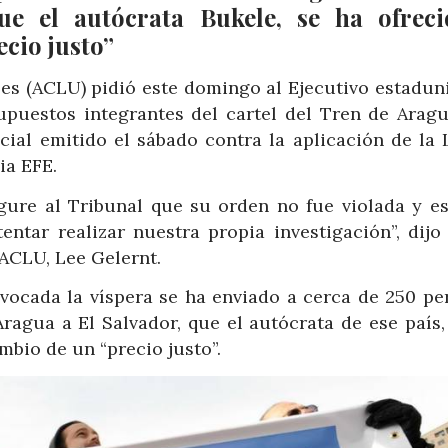
ue el autócrata Bukele, se ha ofrec
cio justo”
les (ACLU) pidió este domingo al Ejecutivo estadun
puestos integrantes del cartel del Tren de Aragu
cial emitido el sábado contra la aplicación de la 
ia EFE.
gure al Tribunal que su orden no fue violada y e
entar realizar nuestra propia investigación”, dijo
ACLU, Lee Gelernt.
nvocada la víspera se ha enviado a cerca de 250 pe
ragua a El Salvador, que el autócrata de ese país,
mbio de un “precio justo”.