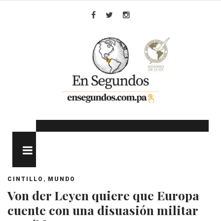
Skip
to
Facebook
Twitter
Instagram
content
MENU
,
CINTILLO
MUNDO
Von der Leyen quiere que Europa
cuente con una disuasión militar