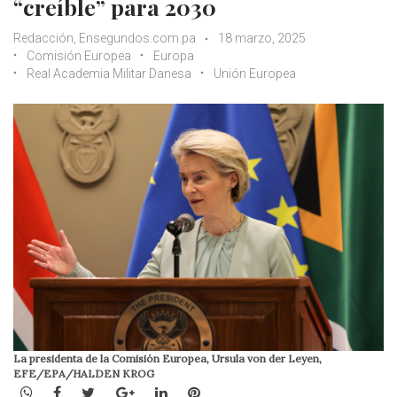
“creíble” para 2030
Redacción, Ensegundos.com.pa
18 marzo, 2025
Comisión Europea
Europa
Real Academia Militar Danesa
Unión Europea
La presidenta de la Comisión Europea, Ursula von der Leyen,
EFE/EPA/HALDEN KROG
WhatsApp
Facebook
Twitter
Google+
LinkedIn
Pinterest