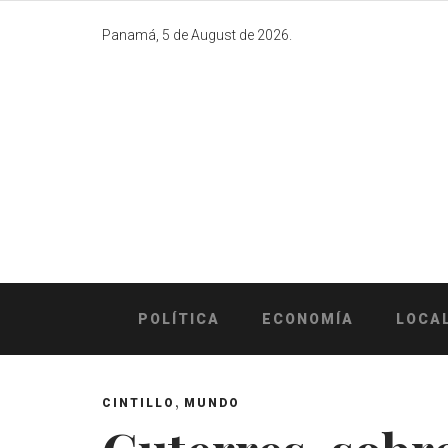
Skip
to
Panamá, 5 de August de 2026.
content
POLÍTICA
ECONOMÍA
LOCA
,
CINTILLO
MUNDO