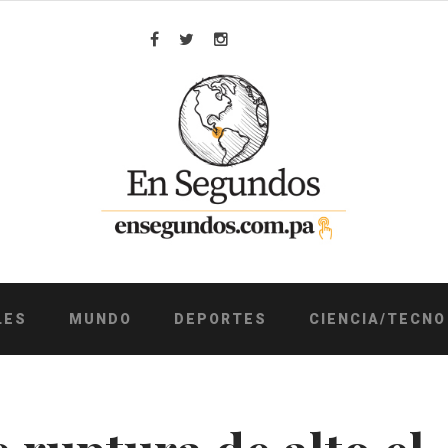
Facebook
Twitter
Instagram
LES
MUNDO
DEPORTES
CIENCIA/TECNO