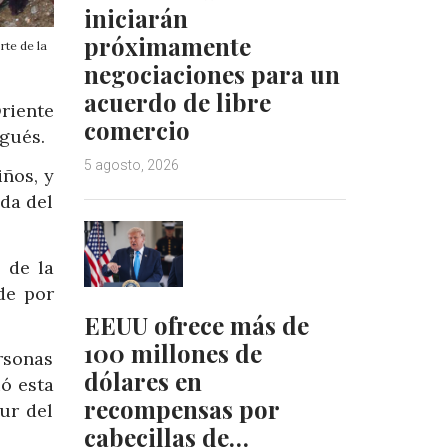
iniciarán
próximamente
rte de la
negociaciones para un
acuerdo de libre
riente
comercio
ugués.
5 agosto, 2026
ños, y
da del
 de la
de por
EEUU ofrece más de
100 millones de
rsonas
dólares en
ió esta
recompensas por
ur del
cabecillas de…