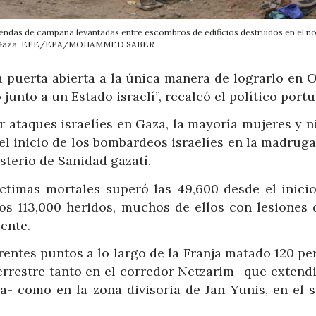
iendas de campaña levantadas entre escombros de edificios destruidos en el no
e Gaza. EFE/EPA/MOHAMMED SABER
 puerta abierta a la única manera de lograrlo en O
junto a un Estado israelí”, recalcó el político port
 ataques israelíes en Gaza, la mayoría mujeres y ni
el inicio de los bombardeos israelíes en la madruga
sterio de Sanidad gazatí.
íctimas mortales superó las 49,600 desde el inicio
os 113,000 heridos, muchos de ellos con lesiones 
ente.
entes puntos a lo largo de la Franja matado 120 pe
errestre tanto en el corredor Netzarim -que extend
a- como en la zona divisoria de Jan Yunis, en el s