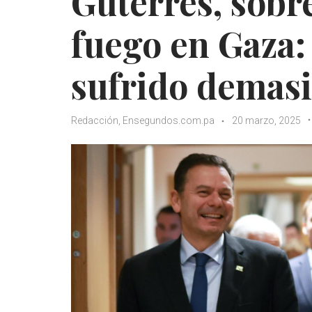
Guterres, sobre
fuego en Gaza: 
sufrido demas
Redacción, Ensegundos.com.pa
20 marzo, 2025