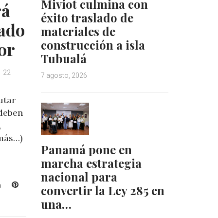
Miviot culmina con
rá
n
s
éxito traslado de
t
ado
materiales de
construcción a isla
or
Tubualá
22
7 agosto, 2026
utar
 deben
,
(más…)
Panamá pone en
marcha estrategia
nacional para
L
P
convertir la Ley 285 en
i
i
una…
n
n
k
t