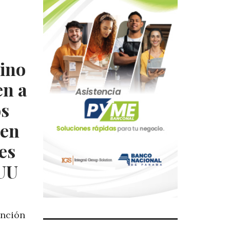
eino
en a
os
men
es
EUU
ención