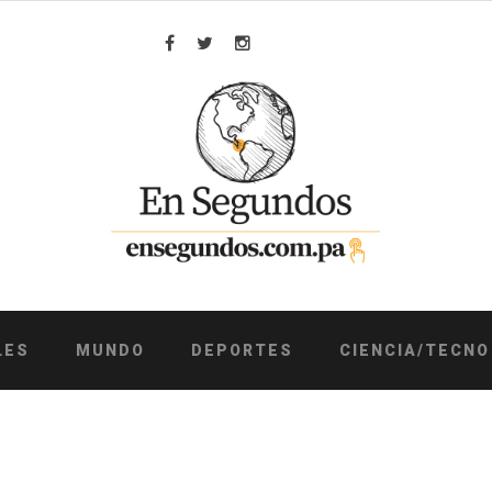
Facebook
Twitter
Instagram
LES
MUNDO
DEPORTES
CIENCIA/TECNO