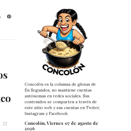
L
P
i
i
n
n
k
t
e
e
d
r
I
e
n
s
t
os
Concolón es la columna de glosas de
En Segundos, no mantiene cuentas
ico
autónomas en redes sociales. Sus
contenidos se comparten a través de
este sitio web y sus cuentas en Twiter,
Instagram y Facebook.
Concolón, Viernes 07 de agosto de
22
2026