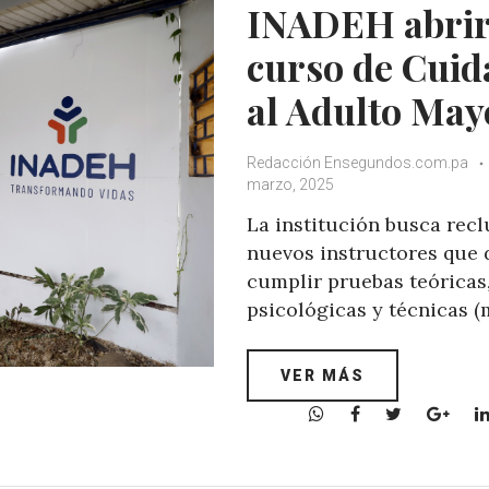
INADEH abri
p
k
curso de Cuid
al Adulto May
Redacción Ensegundos.com.pa
marzo, 2025
La institución busca recl
nuevos instructores que
cumplir pruebas teóricas
psicológicas y técnicas 
VER MÁS
W
F
T
G
h
a
w
o
a
c
i
o
t
e
t
g