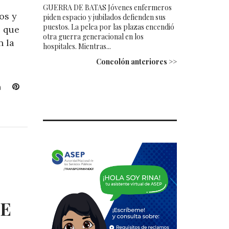
GUERRA DE BATAS Jóvenes enfermeros
os y
piden espacio y jubilados defienden sus
puestos. La pelea por las plazas encendió
l que
otra guerra generacional en los
n la
hospitales. Mientras...
Concolón anteriores >>
L
P
i
i
n
n
k
t
e
e
d
r
I
e
n
s
t
EE