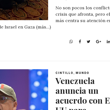
No son pocos los conflict
crisis que afronta, pero e
más centra su atención e
de Israel en Gaza (más…)
W
F
T
G
h
a
w
o
a
c
i
o
t
e
t
g
s
b
t
l
A
o
e
e
,
CINTILLO
MUNDO
p
o
r
+
Venezuela
p
k
anuncia un
acuerdo con 
UU para