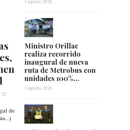
7 agosto, 2026
e
e
d
r
I
e
n
s
t
as
Ministro Orillac
realiza recorrido
es,
inaugural de nueva
nen
ruta de Metrobus con
unidades 100%…
l
7 agosto, 2026
22
gal de
más…)