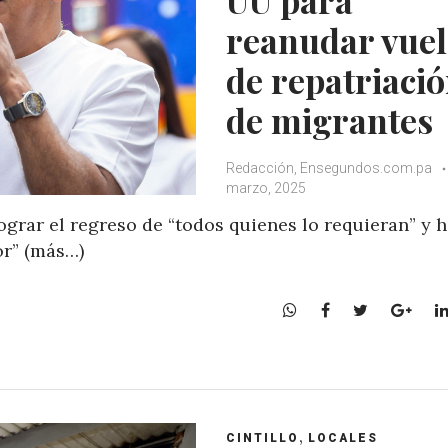
reanudar vuel
de repatriaci
de migrantes
Redacción, Ensegundos.com.pa
marzo, 2025
grar el regreso de “todos quienes lo requieran” y h
or” (más…)
W
F
T
G
h
a
w
o
a
c
i
o
t
e
t
g
s
b
t
l
A
o
e
e
,
CINTILLO
LOCALES
p
o
r
+