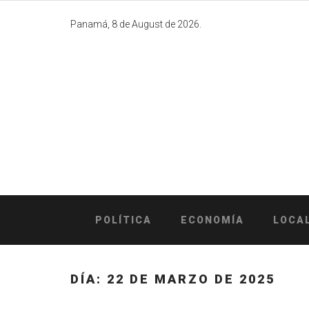
Skip
to
Panamá, 8 de August de 2026.
content
POLÍTICA
ECONOMÍA
LOCA
DÍA:
22 DE MARZO DE 2025