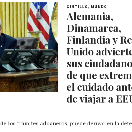
,
CINTILLO
MUNDO
Alemania,
Dinamarca,
Finlandia y R
Unido adviert
sus ciudadan
de que extre
el cuidado ant
de viajar a E
de los trámites aduaneros, puede derivar en la det