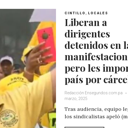
s
b
t
l
,
A
o
e
e
CINTILLO
LOCALES
Liberan a
p
o
r
+
p
k
dirigentes
detenidos en l
manifestacion
pero les impo
país por cárce
Redacción Ensegundos.com.pa
marzo, 2025
Tras audiencia, equipo le
los sindicalistas apeló (