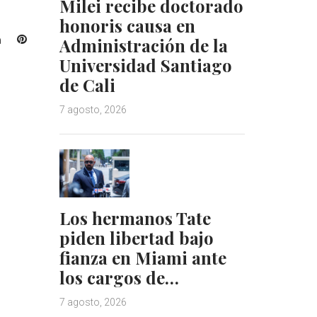
Milei recibe doctorado
honoris causa en
L
P
Administración de la
i
i
Universidad Santiago
n
n
de Cali
k
t
e
e
7 agosto, 2026
d
r
I
e
n
s
t
Los hermanos Tate
piden libertad bajo
fianza en Miami ante
los cargos de…
7 agosto, 2026