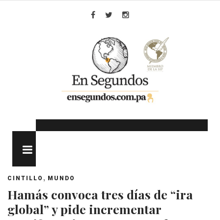
Skip
to
Facebook
Twitter
Instagram
content
MENU
,
CINTILLO
MUNDO
Hamás convoca tres días de “ira
global” y pide incrementar