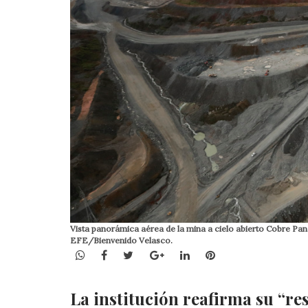
Vista panorámica aérea de la mina a cielo abierto Cobre P
EFE/Bienvenido Velasco.
WhatsApp
Facebook
Twitter
Google+
LinkedIn
Pinterest
La institución reafirma su “res