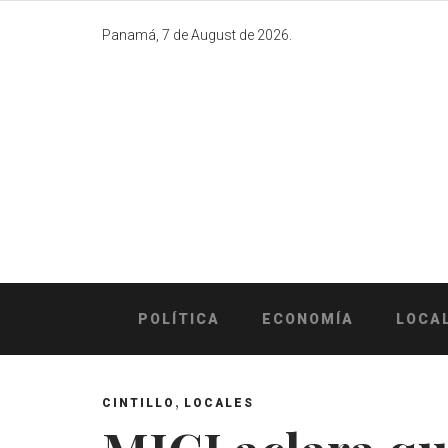
Skip
to
Panamá, 7 de August de 2026.
content
POLÍTICA
ECONOMÍA
LOCA
,
CINTILLO
LOCALES