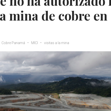
e no ha autorizado 
 la mina de cobre en
Cobre Panamá
MICI
visitas a la mina