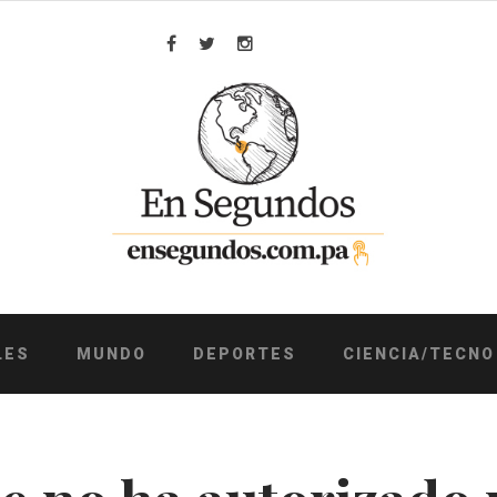
Facebook
Twitter
Instagram
LES
MUNDO
DEPORTES
CIENCIA/TECNO