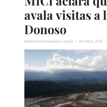
MICI aclara qu
avala visitas a
Donoso
Redacción Ensegundos.com.pa
26 marzo, 2025