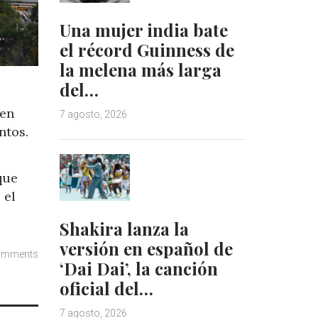
Una mujer india bate
el récord Guinness de
la melena más larga
del…
 en
7 agosto, 2026
ntos.
que
 el
Shakira lanza la
versión en español de
omments
‘Dai Dai’, la canción
oficial del…
7 agosto, 2026