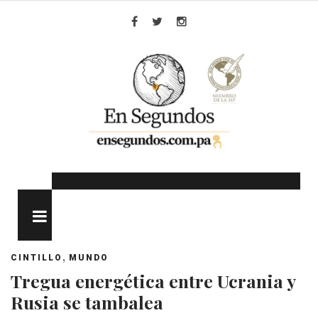
Skip
to
Facebook
Twitter
Instagram
content
MENU
,
CINTILLO
MUNDO
Tregua energética entre Ucrania y
Rusia se tambalea