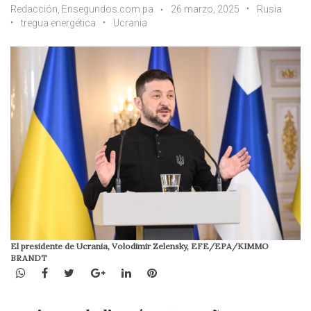
Redacción, Ensegundos.com.pa
26 marzo, 2025
Rusia
tregua energética
Ucrania
El presidente de Ucrania, Volodimir Zelensky, EFE/EPA/KIMMO
BRANDT
WhatsApp
Facebook
Twitter
Google+
LinkedIn
Pinterest