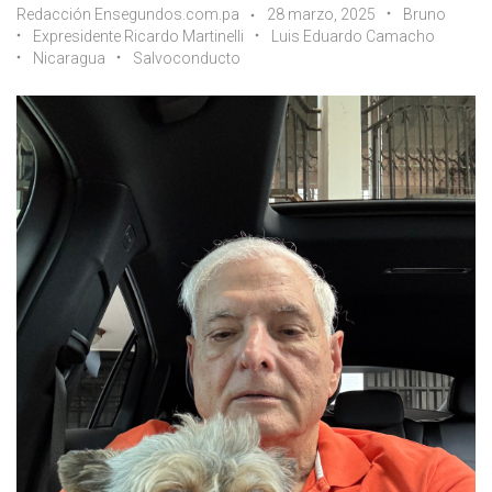
Redacción Ensegundos.com.pa
28 marzo, 2025
Bruno
Expresidente Ricardo Martinelli
Luis Eduardo Camacho
Nicaragua
Salvoconducto