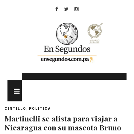
Skip
to
Facebook
Twitter
Instagram
content
MENU
,
CINTILLO
POLITICA
Martinelli se alista para viajar a
Nicaragua con su mascota Bruno