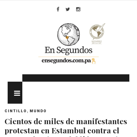
Skip
to
Facebook
Twitter
Instagram
content
MENU
,
CINTILLO
MUNDO
Cientos de miles de manifestantes
protestan en Estambul contra el