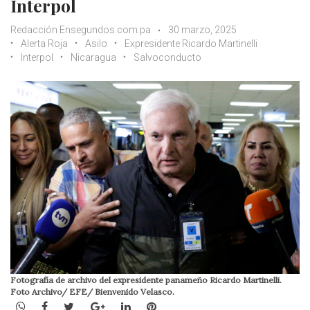
Interpol
Redacción Ensegundos.com.pa
30 marzo, 2025
Alerta Roja
Asilo
Expresidente Ricardo Martinelli
Interpol
Nicaragua
Salvoconducto
Fotografía de archivo del expresidente panameño Ricardo Martinelli.
Foto Archivo/ EFE/ Bienvenido Velasco.
WhatsApp
Facebook
Twitter
Google+
LinkedIn
Pinterest