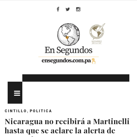
Skip
to
Facebook
Twitter
Instagram
content
MENU
,
CINTILLO
POLITICA
Nicaragua no recibirá a Martinelli
hasta que se aclare la alerta de