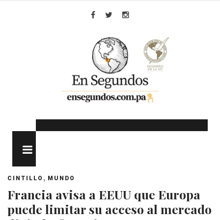
Skip
to
Facebook
Twitter
Instagram
content
MENU
,
CINTILLO
MUNDO
Francia avisa a EEUU que Europa
puede limitar su acceso al mercado