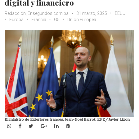
digital y financiero
Redacción, Ensegundos.com.pa
31 marzo, 2025
EEUU
Europa
Francia
G5
Unión Europea
El ministro de Exteriores francés, Jean-Noël Barrot. EFE/ Javier Lizon
WhatsApp
Facebook
Twitter
Google+
LinkedIn
Pinterest