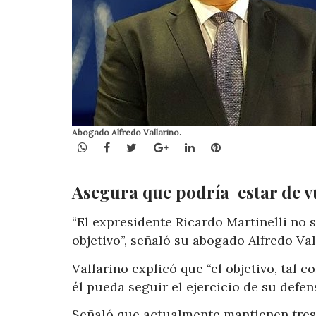
Abogado Alfredo Vallarino.
WhatsApp
Facebook
Twitter
Google+
LinkedIn
Pinterest
Asegura que podría estar de vu
“El expresidente Ricardo Martinelli no 
objetivo”, señaló su abogado Alfredo Val
Vallarino explicó que “el objetivo, tal 
él pueda seguir el ejercicio de su defens
Señaló que actualmente mantienen tres