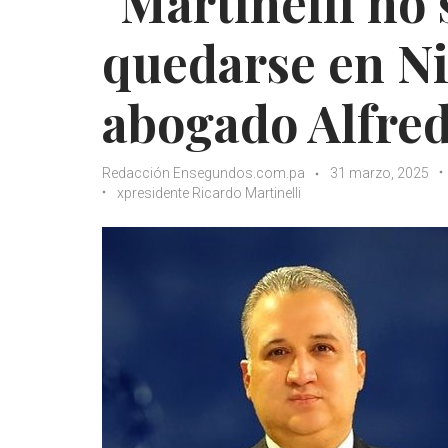
"Martinelli no 
quedarse en Ni
abogado Alfred
Redacción Ensegundos.com.pa
31 marzo, 2025
xpresidente Ricardo Martinelli