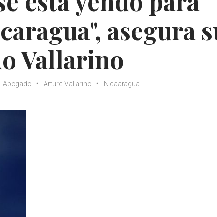
se está yendo para
caragua", asegura s
o Vallarino
Abogado
Arturo Vallarino
Nicaaragua