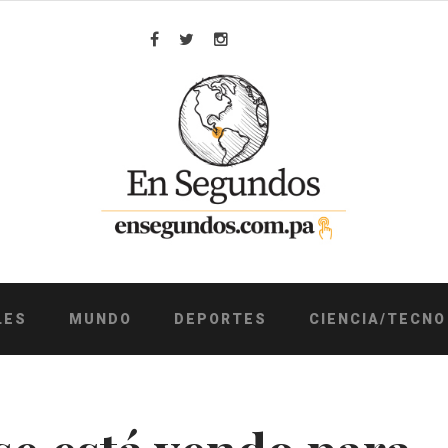
Facebook
Twitter
Instagram
LES
MUNDO
DEPORTES
CIENCIA/TECNO