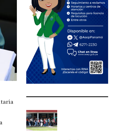
taría
a