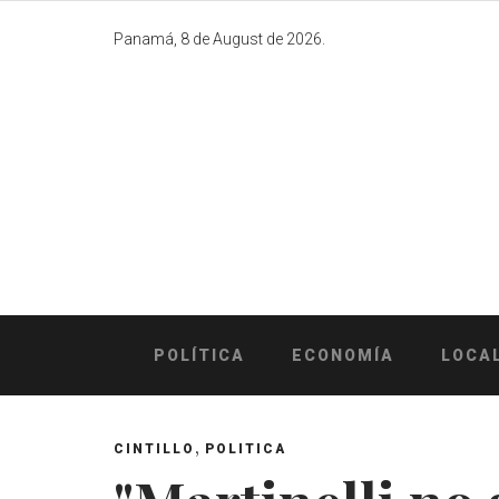
Skip
to
Panamá, 8 de August de 2026.
content
POLÍTICA
ECONOMÍA
LOCA
,
CINTILLO
POLITICA