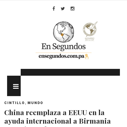
Skip
to
Facebook
Twitter
Instagram
content
MENU
,
CINTILLO
MUNDO
China reemplaza a EEUU en la
ayuda internacional a Birmania