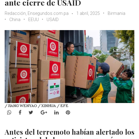
ante cierre de USAID
Redacción, Ensegundos.com.pa
1 abril, 2025
Birmania
China
EEUU
USAID
/ JIANG WENYAO / XINHUA / EFE
WhatsApp
Facebook
Twitter
Google+
LinkedIn
Pinterest
Antes del terremoto habían alertado los