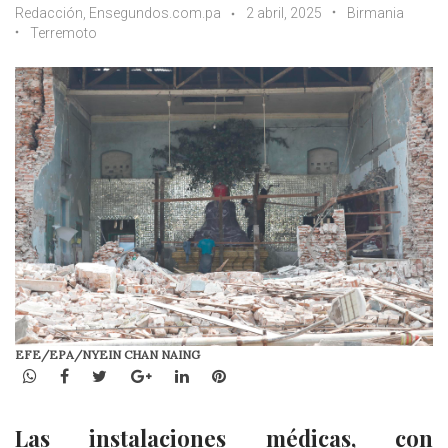
Redacción, Ensegundos.com.pa
2 abril, 2025
Birmania
Terremoto
EFE/EPA/NYEIN CHAN NAING
WhatsApp
Facebook
Twitter
Google+
LinkedIn
Pinterest
Las instalaciones médicas, con