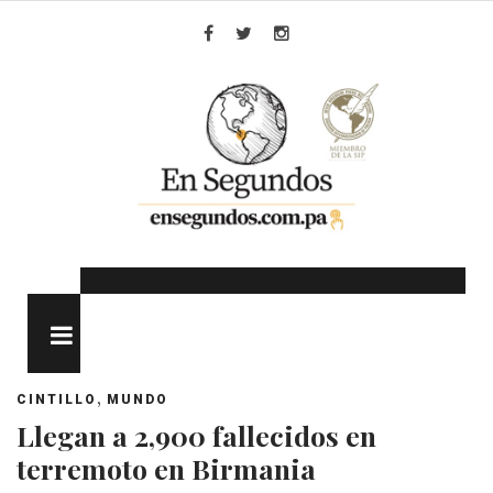
Skip
to
Facebook
Twitter
Instagram
content
MENU
,
CINTILLO
MUNDO
Llegan a 2,900 fallecidos en
terremoto en Birmania