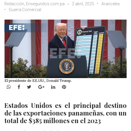
Redacción, Ensegundos.com.pa
2 abril, 2025
Aranceles
Guerra Comercial
El presidente de EE.UU., Donald Trump.
WhatsApp
Facebook
Twitter
Google+
LinkedIn
Pinterest
Estados Unidos es el principal destino
de las exportaciones panameñas, con un
total de $385 millones en el 2023