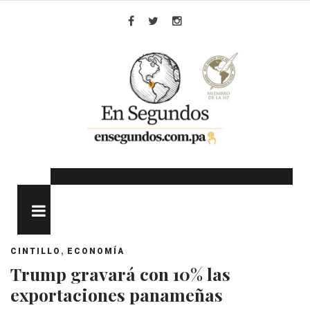
Skip
to
Facebook
Twitter
Instagram
content
MENU
,
CINTILLO
ECONOMÍA
Trump gravará con 10% las
exportaciones panameñas