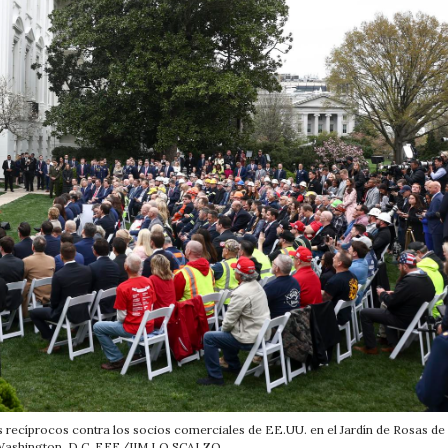
 recíprocos contra los socios comerciales de EE.UU. en el Jardín de Rosas de
Washington, D.C. EFE/JIM LO SCALZO