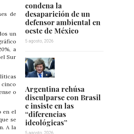
condena la
desaparición de un
ses de
defensor ambiental en
oeste de México
dos un
ráfico
5 agosto, 2026
20%, a
el Sur
íticas
 cinco
Argentina rehúsa
ense o
disculparse con Brasil
e insiste en las
 en el
“diferencias
que se
ideológicas”
. A la
5 agosto, 2026