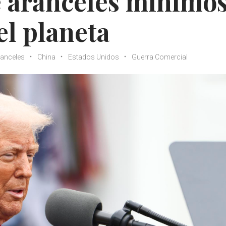
 aranceles mínimo
el planeta
anceles
China
Estados Unidos
Guerra Comercial