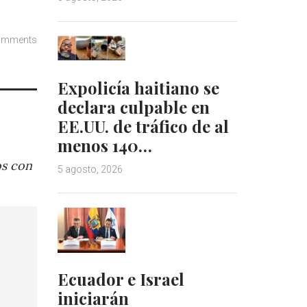
omments
Expolicía haitiano se
declara culpable en
EE.UU. de tráfico de al
menos 140…
os con
5 agosto, 2026
Ecuador e Israel
iniciarán