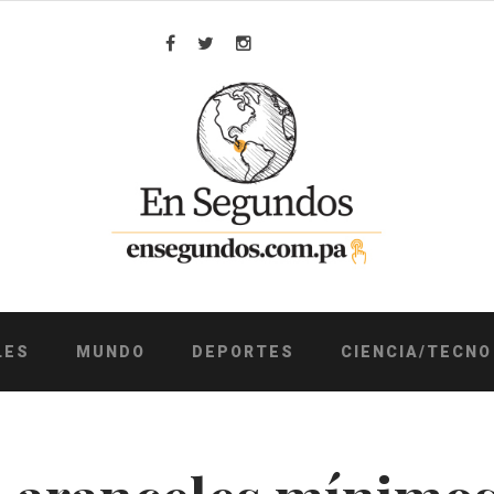
Facebook
Twitter
Instagram
LES
MUNDO
DEPORTES
CIENCIA/TECNO