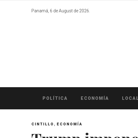
Skip
to
Panamá, 6 de August de 2026.
content
POLÍTICA
ECONOMÍA
LOCA
,
CINTILLO
ECONOMÍA