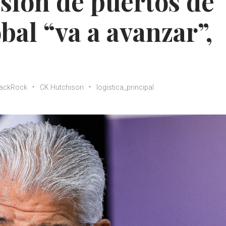
sión de puertos de
bal “va a avanzar”,
lackRock
CK Hutchison
logistica_principal