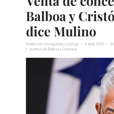
Venta de conce
Balboa y Cristó
dice Mulino
Redacción, Ensegundos.com.pa
3 abril, 2025
B
puertos de Balboa y Cristóbal