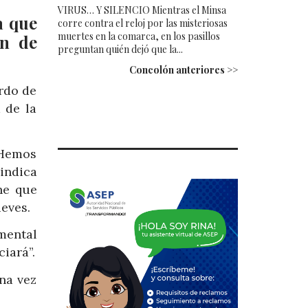
VIRUS… Y SILENCIO Mientras el Minsa
a que
corre contra el reloj por las misteriosas
muertes en la comarca, en los pasillos
en de
preguntan quién dejó que la...
Concolón anteriores >>
erdo de
 de la
 Hemos
indica
ne que
eves.
mental
iará”.
una vez