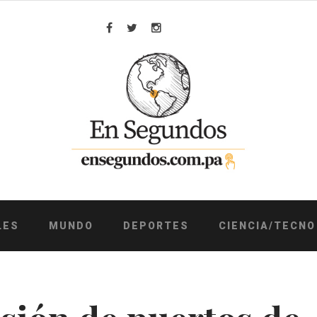
Facebook
Twitter
Instagram
LES
MUNDO
DEPORTES
CIENCIA/TECNO