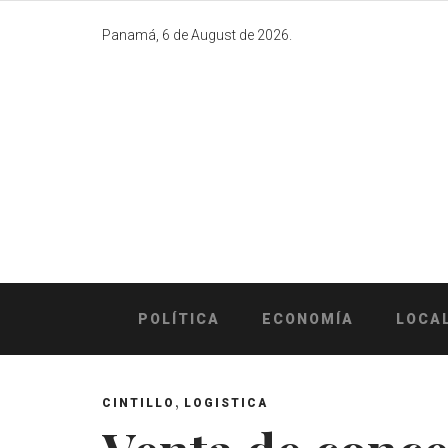
Skip
to
Panamá, 6 de August de 2026.
content
POLÍTICA
ECONOMÍA
LOCA
,
CINTILLO
LOGISTICA