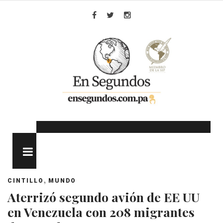
Skip
to
Facebook
Twitter
Instagram
content
MENU
,
CINTILLO
MUNDO
Aterrizó segundo avión de EE UU
en Venezuela con 208 migrantes