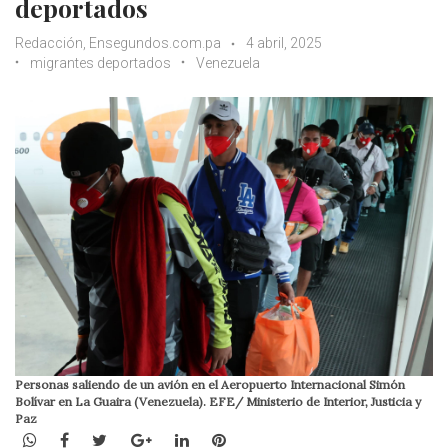
deportados
Redacción, Ensegundos.com.pa
4 abril, 2025
migrantes deportados
Venezuela
Personas saliendo de un avión en el Aeropuerto Internacional Simón
Bolívar en La Guaira (Venezuela). EFE/ Ministerio de Interior, Justicia y
Paz
WhatsApp
Facebook
Twitter
Google+
LinkedIn
Pinterest