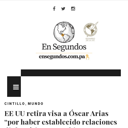
Skip
to
Facebook
Twitter
Instagram
content
MENU
,
CINTILLO
MUNDO
EE UU retira visa a Óscar Arias
“por haber establecido relaciones