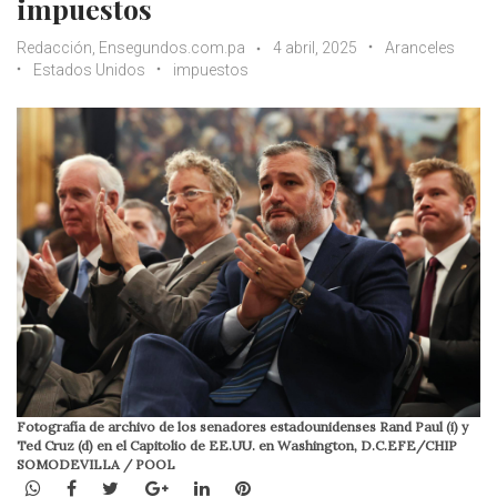
impuestos
Redacción, Ensegundos.com.pa
4 abril, 2025
Aranceles
Estados Unidos
impuestos
Fotografía de archivo de los senadores estadounidenses Rand Paul (i) y
Ted Cruz (d) en el Capitolio de EE.UU. en Washington, D.C.EFE/CHIP
SOMODEVILLA / POOL
WhatsApp
Facebook
Twitter
Google+
LinkedIn
Pinterest