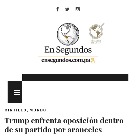
Skip
to
Facebook
Twitter
Instagram
content
MENU
,
CINTILLO
MUNDO
Trump enfrenta oposición dentro
de su partido por aranceles