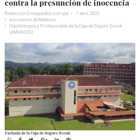
contra la presunción de inocencia
Redacción Ensegundos.com.pa
7 abril, 2025
Asociación de Médicos
Odontólogos y Profesionales de la Caja de Seguro Social
(AMOACSS)
Fachada de la Caja de Seguro Social.
WhatsApp
Facebook
Twitter
Google+
LinkedIn
Pinterest