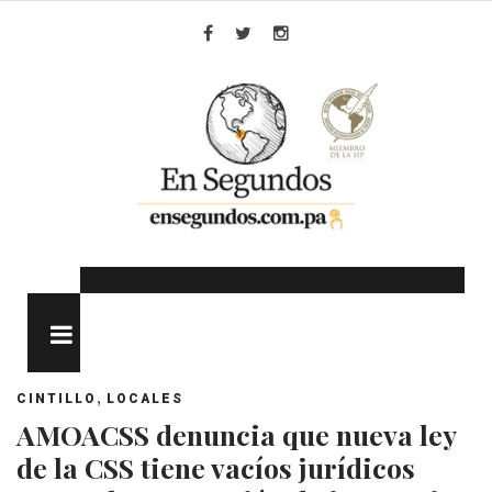
Skip
to
Facebook
Twitter
Instagram
content
MENU
,
CINTILLO
LOCALES
AMOACSS denuncia que nueva ley
de la CSS tiene vacíos jurídicos