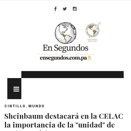
Skip
to
Facebook
Twitter
Instagram
content
MENU
,
CINTILLO
MUNDO
Sheinbaum destacará en la CELAC
la importancia de la "unidad" de