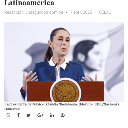
Latinoamérica
Redacción, Ensegundos.com.pa
7 abril, 2025
CELAC
La presidenta de México, Claudia Sheinbaum. (México). EFE/Sáshenka
Gutiérrez
WhatsApp
Facebook
Twitter
Google+
LinkedIn
Pinterest