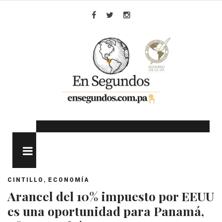
Skip
to
Facebook
Twitter
Instagram
content
MENU
,
CINTILLO
ECONOMÍA
Arancel del 10% impuesto por EEUU
es una oportunidad para Panamá,