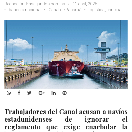
Redacción, Ensegundos.com.pa
11 abril, 2025
bandera nacional
Canal de Panamá
logistica_principal
WhatsApp
Facebook
Twitter
Google+
LinkedIn
Pinterest
Trabajadores del Canal acusan a navíos
estadunidenses de ignorar el
reglamento que exige enarbolar la