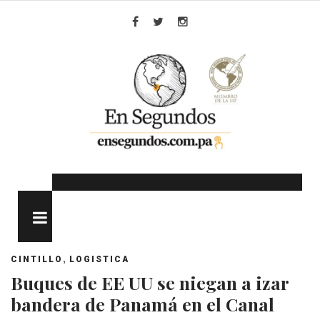
Skip
to
Facebook
Twitter
Instagram
content
MENU
,
CINTILLO
LOGISTICA
Buques de EE UU se niegan a izar
bandera de Panamá en el Canal