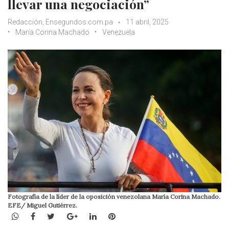
llevar una negociación”
Redacción, Ensegundos.com.pa
11 abril, 2025
María Corina Machado
Venezuela
Fotografía de la líder de la oposición venezolana María Corina Machado.
EFE/ Miguel Gutiérrez.
WhatsApp
Facebook
Twitter
Google+
LinkedIn
Pinterest