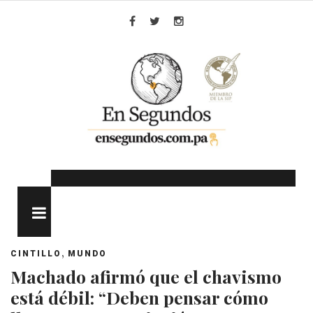
Skip
to
Facebook
Twitter
Instagram
content
MENU
,
CINTILLO
MUNDO
Machado afirmó que el chavismo
está débil: “Deben pensar cómo