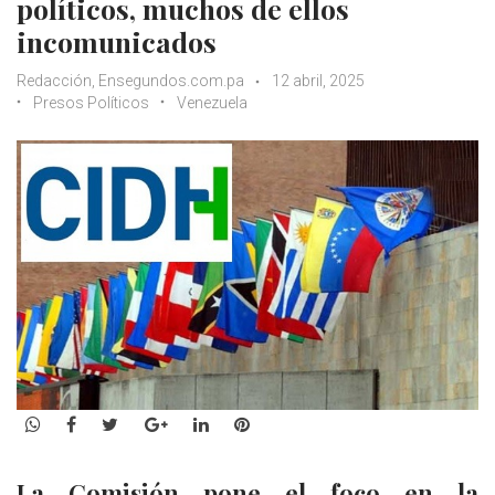
políticos, muchos de ellos
incomunicados
Redacción, Ensegundos.com.pa
12 abril, 2025
Presos Políticos
Venezuela
WhatsApp
Facebook
Twitter
Google+
LinkedIn
Pinterest
La Comisión pone el foco en la