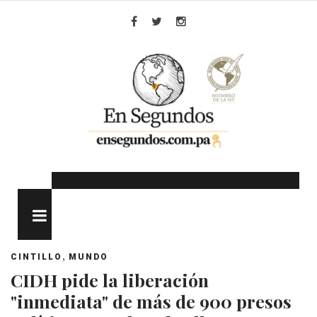
Skip
to
Facebook
Twitter
Instagram
content
MENU
,
CINTILLO
MUNDO
CIDH pide la liberación
"inmediata" de más de 900 presos